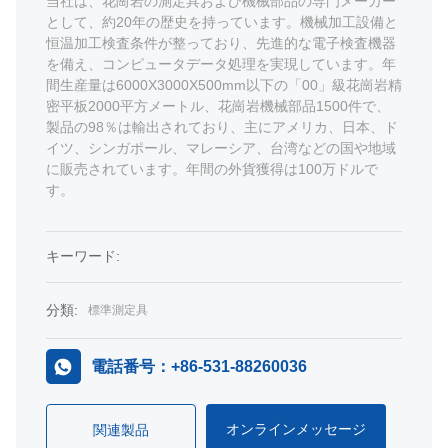
当社は、花崗岩の測定具および機械部品の専門メーカー
として、約20年の歴史を持っています。機械加工設備と
恒温加工検査条件が整っており、先進的な電子検査機器
を備え、コンピュータデータ処理を実現しています。年
間生産量は6000X3000X500mm以下の「00」級花崗岩精
密平板2000平方メートル、花崗岩機械部品1500件で、
製品の98％は輸出されており、主にアメリカ、日本、ド
イツ、シンガポール、マレーシア、台湾などの国や地域
に販売されています。年間の外貨獲得は100万ドルで
す。
キーワード:
分類:
標準測定具
電話番号：+86-531-88260036
オンラインメッセージ
関連製品